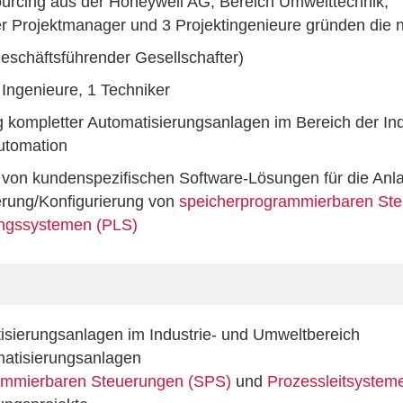
urcing aus der Honeywell AG, Bereich Umwelttechnik;
r Projektmanager und 3 Projektingenieure gründen die n
geschäftsführender Gesellschafter)
 Ingenieure, 1 Techniker
g kompletter Automatisierungsanlagen im Bereich der Ind
tomation
 von kundenspezifischen Software-Lösungen für die Anl
rung/Konfigurierung von
speicherprogrammierbaren St
ungssystemen (PLS)
isierungsanlagen im Industrie- und Umweltbereich
atisierungsanlagen
ammierbaren Steuerungen (SPS)
und
Prozessleitsystem