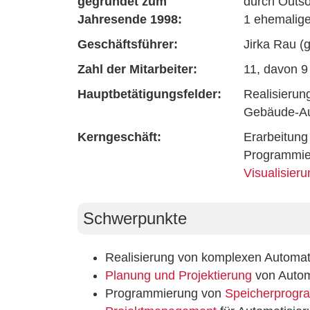
gegründet zum
durch Outso
Jahresende 1998:
1 ehemalige
Geschäftsführer:
Jirka Rau (
Zahl der Mitarbeiter:
11, davon 9
Hauptbetätigungsfelder:
Realisierun
Gebäude-Au
Kerngeschäft:
Erarbeitung
Programmie
Visualisier
Schwerpunkte
Realisierung von komplexen Automat
Planung und Projektierung
von Autom
Programmierung von
Speicherprogr